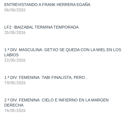
ENTREVISTANDO A FRANK HERRERA EGAÑA
Liga
06/06/2026
Femenina
2
LF2: IBAIZABAL TERMINA TEMPORADA
Primera
25/05/2026
Div.
Mas.
1.ª DIV. MASCULINA: GETXO SE QUEDA CON LA MIEL EN LOS
LABIOS
Primera
22/05/2026
Div.
Fem.
1.ª DIV. FEMENINA: TABI FINALISTA, PERO...
19/05/2026
Segunda
Div. Fem.
2.ª DIV. FEMENINA: CIELO E INFIERNO EN LA MARGEN
DERECHA
16/05/2026