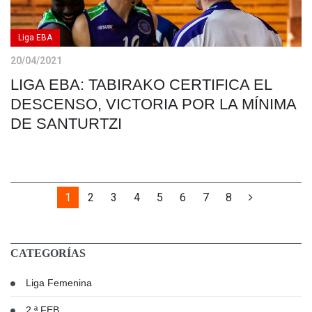
Liga EBA
20/04/2021
LIGA EBA: TABIRAKO CERTIFICA EL
DESCENSO, VICTORIA POR LA MÍNIMA
DE SANTURTZI
1
2
3
4
5
6
7
8
CATEGORÍAS
Liga Femenina
2.ª FEB