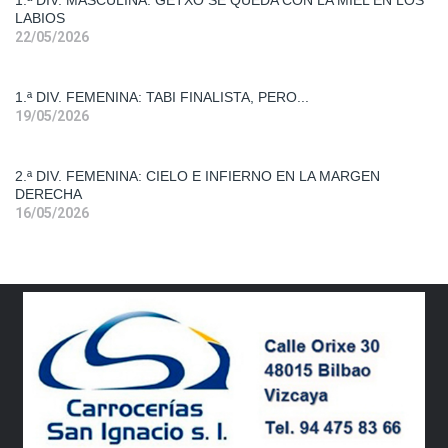
1.ª DIV. MASCULINA: GETXO SE QUEDA CON LA MIEL EN LOS
LABIOS
Primera
22/05/2026
Div.
Fem.
1.ª DIV. FEMENINA: TABI FINALISTA, PERO...
19/05/2026
Segunda
Div. Fem.
2.ª DIV. FEMENINA: CIELO E INFIERNO EN LA MARGEN
DERECHA
16/05/2026