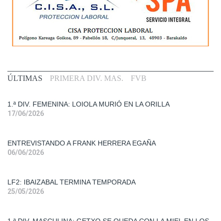
Primera
ÚLTIMAS
PRIMERA DIV. MAS.
FVB
Div.
Fem.
1.ª DIV. FEMENINA: LOIOLA MURIÓ EN LA ORILLA
17/06/2026
Entrevistas
ENTREVISTANDO A FRANK HERRERA EGAÑA
Liga
06/06/2026
Femenina
2
LF2: IBAIZABAL TERMINA TEMPORADA
Primera
25/05/2026
Div.
Mas.